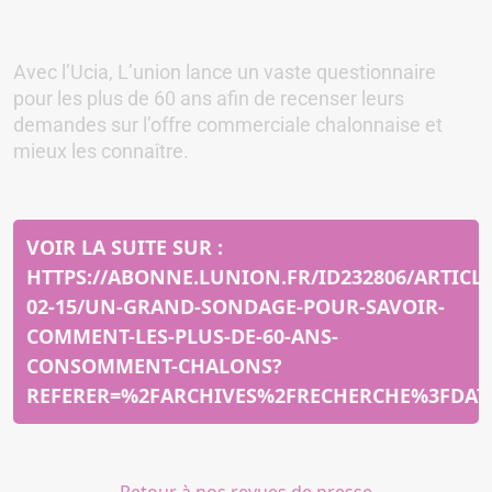
Avec l’Ucia, L’union lance un vaste questionnaire
pour les plus de 60 ans afin de recenser leurs
demandes sur l’offre commerciale chalonnaise et
mieux les connaître.
VOIR LA SUITE SUR :
HTTPS://ABONNE.LUNION.FR/ID232806/ARTICLE
02-15/UN-GRAND-SONDAGE-POUR-SAVOIR-
COMMENT-LES-PLUS-DE-60-ANS-
CONSOMMENT-CHALONS?
REFERER=%2FARCHIVES%2FRECHERCHE%3FDA
Retour à nos revues de presse