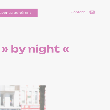
Contact
evenez adhérent
» by night «