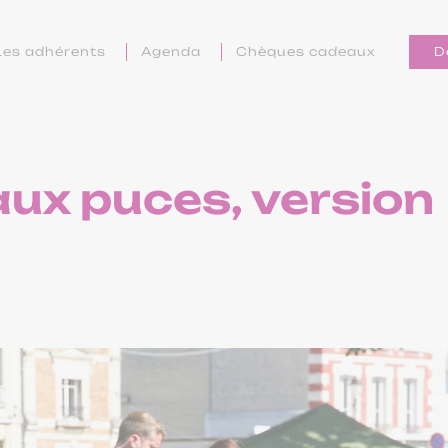
Les adhérents
Agenda
Chèques cadeaux
D
ux puces, version 