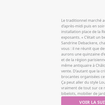
Le traditionnel marché au
d’après-midi puis en soir
installation place de la 
exposants. « C’était un b
Sandrine Debackere, char
vous : il ne réunit que d
aurons une quinzaine d’e
et de la région parisienn
même antiquaire à Châlon
vente. D’autant que la c
brocantes organisées cett
Ça peut aller du style L
vraiment de tout sur ce 
bibelots, mobilier de jar
VOIR LA SUI