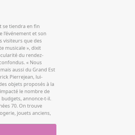
 se tiendra en fin
de l’événement et son
s visiteurs que des
e musicale », dixit
cularité du rendez-
t confondus. « Nous
, mais aussi du Grand Est
ick Pierrejean, lui-
des objets proposés à la
t impacté le nombre de
 budgets, annonce-t-il.
nnées 70. On trouve
ogerie, jouets anciens,