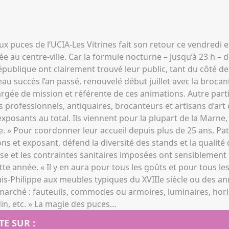
x puces de l’UCIA-Les Vitrines fait son retour ce vendredi et
ée au centre-ville. Car la formule nocturne – jusqu’à 23 h – 
République ont clairement trouvé leur public, tant du côté de
eau succès l’an passé, renouvelé début juillet avec la brocant
gée de mission et référente de ces animations. Autre parti
es professionnels, antiquaires, brocanteurs et artisans d’ar
xposants au total. Ils viennent pour la plupart de la Marne
e. » Pour coordonner leur accueil depuis plus de 25 ans, Patr
s et exposant, défend la diversité des stands et la qualité 
rise et les contraintes sanitaires imposées ont sensiblemen
e année. « Il y en aura pour tous les goûts et pour tous les
ouis-Philippe aux meubles typiques du XVIIIe siècle ou des a
marché : fauteuils, commodes ou armoires, luminaires, horl
din, etc. » La magie des puces…
TE SUR :