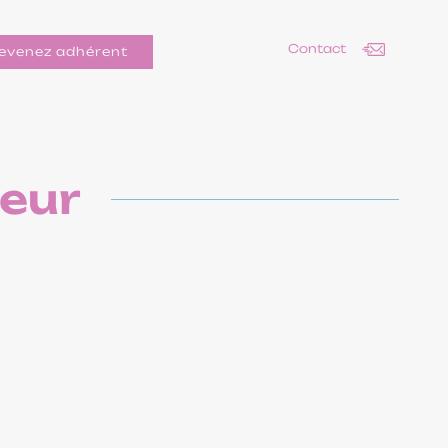
Contact
evenez adhérent
eur