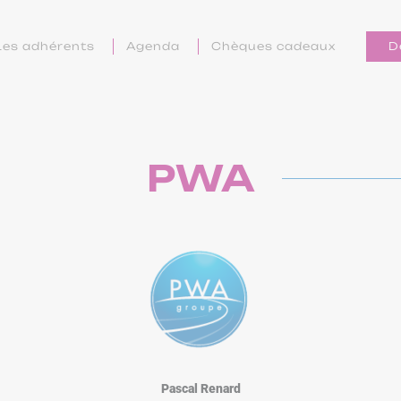
Les adhérents
Agenda
Chèques cadeaux
D
PWA
Pascal Renard