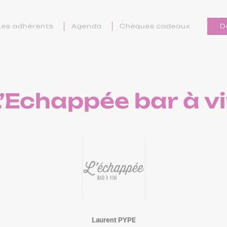
Les adhérents
Agenda
Chèques cadeaux
D
’Echappée bar à v
Laurent PYPE