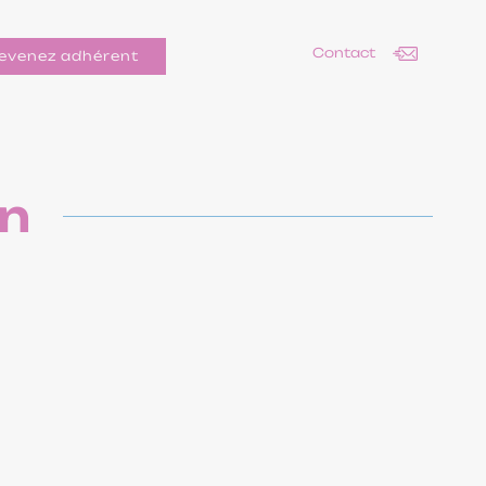
Contact
evenez adhérent
in