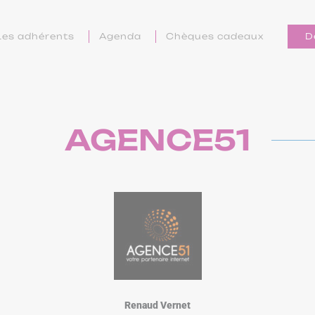
Les adhérents
Agenda
Chèques cadeaux
D
AGENCE51
Renaud Vernet